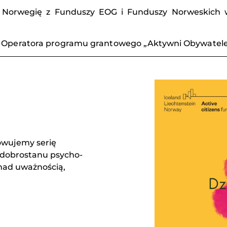
in i Norwegię z Funduszy EOG i Funduszy Norweski
z Operatora programu grantowego „Aktywni Obywatele
towujemy serię
 dobrostanu psycho-
 nad uważnością,