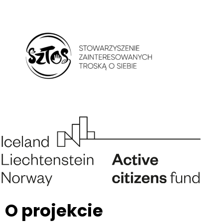
Stowarzyszenie Zainteresowanych Troską o Siebie
Stowarzyszenie Zainteresowanych Troską o Siebie. Psychoedukacja. Improwizacja teatralna. Praca z ciałem. Kultura i sztuka
O projekcie