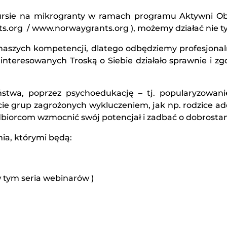
rsie na mikrogranty w ramach programu Aktywni Obyw
rg / www.norwaygrants.org ), możemy działać nie tylko
 naszych kompetencji, dlatego odbędziemy profesjonal
nteresowanych Troską o Siebie działało sprawnie i z
wa, poprzez psychoedukację – tj. popularyzowanie w
ie grup zagrożonych wykluczeniem, jak np. rodzice adop
biorcom wzmocnić swój potencjał i zadbać o dobrostan
a, którymi będą:
w tym seria webinarów )