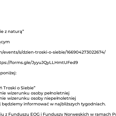
ie z naturą”
jącym
om/events/s/dzien-troski-o-siebie/166904273022674/
https://forms.gle/JyyuJQyLLHmtUFed9
poniżej:
 Troski o Siebie”
ie wizerunku osoby pełnoletniej
ie wizerunku osoby niepełnoletniej
nej będziemy informować w najbliższych tygodniach.
waniu z Funduszu EOG i Funduszy Norweskich w ramach 