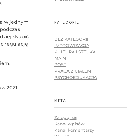
ci
wa w jednym
KATEGORIE
 podczas
dziej skupić
BEZ KATEGORII
ć regulację
IMPROWIZACJA
KULTURA I SZTUKA
MAIN
kiem:
POST
PRACA Z CIAŁEM
PSYCHOEDUKACJA
ów 2021,
META
Zaloguj się
Kanał wpisów
Kanał komentarzy