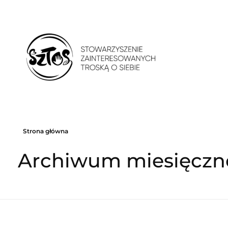
Stowarzyszenie Zainteresowanych Troską o Siebie
Stowarzyszenie Zainteresowanych Troską o Siebie. Psychoedukacja. Improwizacja teatralna. Praca z ciałem. Kultura i sztuka
Strona główna
Archiwum miesięczne