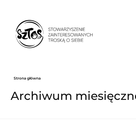
Stowarzyszenie Zainteresowanych Troską o Siebie
Stowarzyszenie Zainteresowanych Troską o Siebie. Psychoedukacja. Improwizacja teatralna. Praca z ciałem. Kultura i sztuka
Strona główna
Archiwum miesięczne