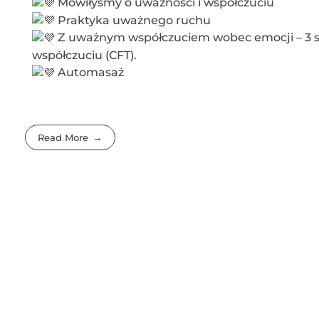
Mówiłyśmy o uważności i współczuciu
Praktyka uważnego ruchu
Z uważnym współczuciem wobec emocji – 3 sy
współczuciu (CFT).
Automasaż
Read More