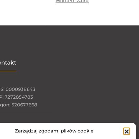
WordPress.org
ontakt
S: 0000938643
P: 7272854783
gon: 520677668
Zarządzaj zgodami plików cookie