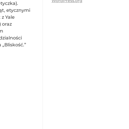
WordPress.org
etyczka).
ąt, etycznymi
 z Yale
 oraz
em
dzialności
 „Bliskość.”