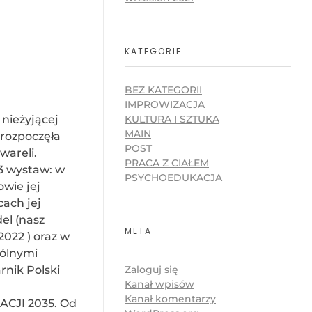
KATEGORIE
BEZ KATEGORII
IMPROWIZACJA
KULTURA I SZTUKA
 nieżyjącej
MAIN
 rozpoczęła
POST
wareli.
PRACA Z CIAŁEM
 3 wystaw: w
PSYCHOEDUKACJA
owie jej
cach jej
el (nasz
META
2022 ) oraz w
gólnymi
rnik Polski
Zaloguj się
Kanał wpisów
Kanał komentarzy
ACJI 2035. Od