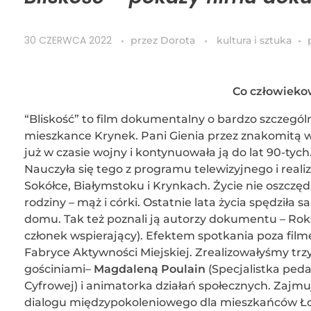
30 CZERWCA 2022
przez
Dorota
kultura i sztuka
Co człowiekow
“Bliskość” to film dokumentalny o bardzo szczególn
mieszkance Krynek. Pani Gienia przez znakomitą wi
już w czasie wojny i kontynuowała ją do lat 90-ty
Nauczyła się tego z programu telewizyjnego i reali
Sokółce, Białymstoku i Krynkach. Życie nie oszczędz
rodziny – mąż i córki. Ostatnie lata życia spędził
domu. Tak też poznali ją autorzy dokumentu – Roks
członek wspierający). Efektem spotkania poza filme
Fabryce Aktywności Miejskiej. Zrealizowałyśmy trzy
gościniami–
Magdaleną Poulain
(Specjalistka peda
Cyfrowej) i animatorka działań społecznych. Zajm
dialogu międzypokoleniowego dla mieszkańców Łodz