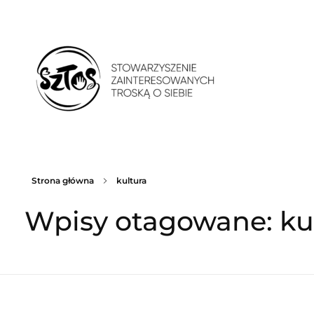
Stowarzyszenie Zainteresowanych Troską o Siebie
Stowarzyszenie Zainteresowanych Troską o Siebie. Psychoedukacja. Improwizacja teatralna. Praca z ciałem. Kultura i sztuka
Strona główna
kultura
Wpisy otagowane: ku