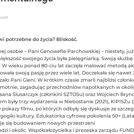
post
i potrzebne do życia? Bliskość.
ej osobie – Pani Genowefie Parchowskiej – niestety, już
ększość swojego życia była pielęgniarką. Swoją służbę
ch. W wieku ponad 80-ciu lat zaczęła malować metodą ak
zowała swoją pasję przez wiele lat. Doczekała się nawet
ało Pani Gieni. W krótkim czasie zmarli najbliżsi członk
a samotnie, zagadując przechodniów napotkanych w okoli
ana Ślusarczyk (członkini SZTOSu) oraz Wojciech Brynd
m były trzy wydarzenia w Niebostanie (2021), KIPISZu (
 pokazy filmu, po których odbyły się dyskusje ze szcze
gogiki kultury. Edukatorka cyfrowa pokolenia 50+ (Lata
uje się budowaniem nowych przestrzeni
i i okolic. Współzałożycielka i prezeska zarządu FUND